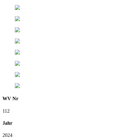
WV Nr
112
Jahr
2024