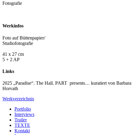
Fotografie
Werkinfos
Foto auf Büttenpapier/
Studiofotografie
41 x 27 cm
5 + 2 AP
Links
2025 „Paradise“. The Hall. PART presents… kuratiert von Barbara
Horvath
Werkverzeichnis
Portfolio
Interviews
Trailer
TEXTE
Kontakt