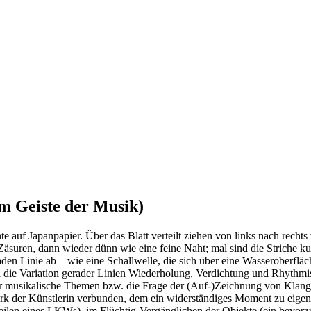
m Geiste der Musik)
te auf Japanpapier. Über das Blatt verteilt ziehen von links nach rech
suren, dann wieder dünn wie eine feine Naht; mal sind die Striche kur
n Linie ab – wie eine Schallwelle, die sich über eine Wasseroberfläche
h die Variation gerader Linien Wiederholung, Verdichtung und Rhythmis
er musikalische Themen bzw. die Frage der (Auf-)Zeichnung von Klang s
rk der Künstlerin verbunden, dem ein widerständiges Moment zu eigen is
eilen eines LKWs), im Flüchtig-Vergänglichen der Objekte (ein bevorzug