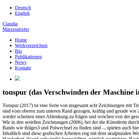
Deutsch
English
Claudia
Märzendorfer
Home
Werkverzeichnis
Bio
Publikationen
News
Kontakt
tonspur (das Verschwinden der Maschine i
Tonspur (2017) ist eine Serie von insgesamt acht Zeichnungen mit Tin
sind vom oberen zum unteren Rand gezogen, kräftig und gerade wie Zä
wieder scheinen einer Ablenkung zu folgen und weichen von der gerade
Wie in den seriellen Zeichnungen (2006), bei der die Künstlerin durc
Bands wie thilges3 und Polwechsel zu finden sind –, spielen auch hi
Inhaltlich sind diese grafischen Arbeiten eng mit dem skulpturalen We
Handarbeit absurd aufwändig hergestellten, nämlich gestrickten, Baut