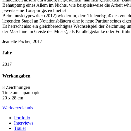
Behauptung eines Allem im Nichts, wie beispielsweise die Arbeit whit
jeweils eine Tonspur gezeichnet ist.
Beim musictypewriter (2012) wiederum, dem Tinteneisguß des von de
liegenden Stapel an Notationsblättern eine je neue Partitur seines ei
Es herrscht also ein gleichberechtigtes Wechselspiel der Zeichnung
der Maschine im Geiste der Musik), als Parallelgedanke oder Fortführu
Jeanette Pacher, 2017
Jahr
2017
Werkangaben
8 Zeichnungen
Tinte auf Japanpapier
20 x 28 cm
Werkverzeichnis
Portfolio
Interviews
Trailer