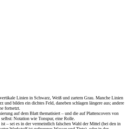
ts vertikale Linien in Schwarz, Weiß und zartem Grau. Manche Linien
z und bilden ein dichtes Feld, daneben schlagen längere aus; andere
 fortsetzt.
ierung auf dem Blatt thematisiert – und die auf Plattencovers von
elbst: Notation wie Tonspur, eine Rolle.
t – sei es in der vermeintlich falschen Wahl der Mittel (bei den in
ter Werkstoff ist gefrorenes Wasser und Tinte), oder in der