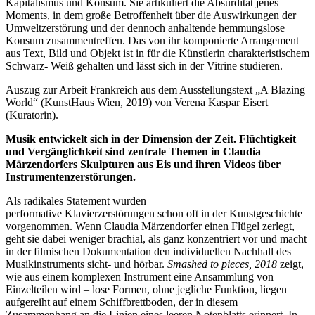
Kapitalismus und Konsum. Sie artikuliert die Absurdität jenes
Moments, in dem große Betroffenheit über die Auswirkungen der
Umweltzerstörung und der dennoch anhaltende hemmungslose
Konsum zusammentreffen. Das von ihr komponierte Arrangement
aus Text, Bild und Objekt ist in für die Künstlerin charakteristischem
Schwarz- Weiß gehalten und lässt sich in der Vitrine studieren.
Auszug zur Arbeit Frankreich aus dem Ausstellungstext „A Blazing
World“ (KunstHaus Wien, 2019) von Verena Kaspar Eisert
(Kuratorin).
Musik entwickelt sich in der Dimension der Zeit. Flüchtigkeit
und Vergänglichkeit sind zentrale Themen in Claudia
Märzendorfers Skulpturen aus Eis und ihren Videos über
Instrumentenzerstörungen.
Als radikales Statement wurden
performative Klavierzerstörungen schon oft in der Kunstgeschichte
vorgenommen. Wenn Claudia Märzendorfer einen Flügel zerlegt,
geht sie dabei weniger brachial, als ganz konzentriert vor und macht
in der filmischen Dokumentation den individuellen Nachhall des
Musikinstruments sicht- und hörbar.
Smashed to pieces, 2018
zeigt,
wie aus einem komplexen Instrument eine Ansammlung von
Einzelteilen wird – lose Formen, ohne jegliche Funktion, liegen
aufgereiht auf einem Schiffbrettboden, der in diesem
Zusammenhang an die Linien eines leeren Notenblatts erinnert. In