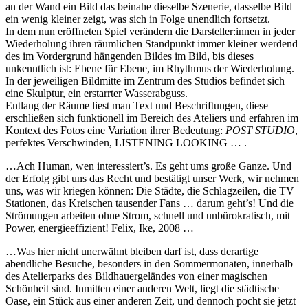
an der Wand ein Bild das beinahe dieselbe Szenerie, dasselbe Bild
ein wenig kleiner zeigt, was sich in Folge unendlich fortsetzt.
In dem nun eröffneten Spiel verändern die Darsteller:innen in jeder
Wiederholung ihren räumlichen Standpunkt immer kleiner werdend
des im Vordergrund hängenden Bildes im Bild, bis dieses
unkenntlich ist: Ebene für Ebene, im Rhythmus der Wiederholung.
In der jeweiligen Bildmitte im Zentrum des Studios befindet sich
eine Skulptur, ein erstarrter Wasserabguss.
Entlang der Räume liest man Text und Beschriftungen, diese
erschließen sich funktionell im Bereich des Ateliers und erfahren im
Kontext des Fotos eine Variation ihrer Bedeutung:
POST STUDIO
,
perfektes Verschwinden, LISTENING LOOKING … .
…Ach Human, wen interessiert’s. Es geht ums große Ganze. Und
der Erfolg gibt uns das Recht und bestätigt unser Werk, wir nehmen
uns, was wir kriegen können: Die Städte, die Schlagzeilen, die TV
Stationen, das Kreischen tausender Fans … darum geht’s! Und die
Strömungen arbeiten ohne Strom, schnell und unbürokratisch, mit
Power, energieeffizient! Felix, Ike, 2008 …
…Was hier nicht unerwähnt bleiben darf ist, dass derartige
abendliche Besuche, besonders in den Sommermonaten, innerhalb
des Atelierparks des Bildhauergeländes von einer magischen
Schönheit sind. Inmitten einer anderen Welt, liegt die städtische
Oase, ein Stück aus einer anderen Zeit, und dennoch pocht sie jetzt