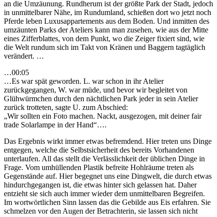
an die Umzäunung. Rundherum ist der größte Park der Stadt, jedoch
in unmittelbarer Nähe, im Rundumland, schießen dort wo jetzt noch
Pferde leben Luxusappartements aus dem Boden. Und inmitten des
umzäunten Parks der Ateliers kann man zusehen, wie aus der Mitte
eines Zifferblattes, von dem Punkt, wo die Zeiger fixiert sind, wie
die Welt rundum sich im Takt von Kränen und Baggern tagtäglich
verändert. …
…00:05
…Es war spät geworden. L. war schon in ihr Atelier
zurückgegangen, W. war müde, und bevor wir begleitet von
Glühwürmchen durch den nächtlichen Park jeder in sein Atelier
zurück trotteten, sagte U. zum Abschied:
„Wir sollten ein Foto machen. Nackt, ausgezogen, mit deiner fair
trade Solarlampe in der Hand“….
Das Ergebnis wirkt immer etwas befremdend. Hier treten uns Dinge
entgegen, welche die Selbstsicherheit des bereits Vorhandenen
unterlaufen. All das stellt die Verlässlichkeit der üblichen Dinge in
Frage. Vom umhüllenden Plastik befreite Hohlräume treten als
Gegenstände auf. Hier begegnet uns eine Dingwelt, die durch etwas
hindurchgegangen ist, die etwas hinter sich gelassen hat. Daher
entzieht sie sich auch immer wieder dem unmittelbaren Begreifen.
Im wortwörtlichen Sinn lassen das die Gebilde aus Eis erfahren. Sie
schmelzen vor den Augen der Betrachterin, sie lassen sich nicht