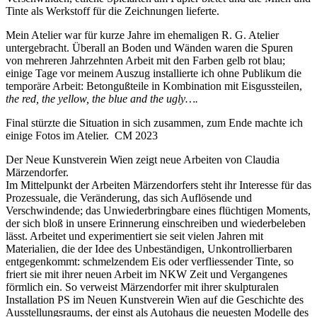
Tinte als Werkstoff für die Zeichnungen lieferte.
Mein Atelier war für kurze Jahre im ehemaligen R. G. Atelier
untergebracht. Überall an Boden und Wänden waren die Spuren
von mehreren Jahrzehnten Arbeit mit den Farben gelb rot blau;
einige Tage vor meinem Auszug installierte ich ohne Publikum die
temporäre Arbeit: Betongußteile in Kombination mit Eisgussteilen,
the red, the yellow, the blue and the ugly….
Final stürzte die Situation in sich zusammen, zum Ende machte ich
einige Fotos im Atelier. CM 2023
Der Neue Kunstverein Wien zeigt neue Arbeiten von Claudia
Märzendorfer.
Im Mittelpunkt der Arbeiten Märzendorfers steht ihr Interesse für das
Prozessuale, die Veränderung, das sich Auflösende und
Verschwindende; das Unwiederbringbare eines flüchtigen Moments,
der sich bloß in unsere Erinnerung einschreiben und wiederbeleben
lässt. Arbeitet und experimentiert sie seit vielen Jahren mit
Materialien, die der Idee des Unbeständigen, Unkontrollierbaren
entgegenkommt: schmelzendem Eis oder verfliessender Tinte, so
friert sie mit ihrer neuen Arbeit im NKW Zeit und Vergangenes
förmlich ein. So verweist Märzendorfer mit ihrer skulpturalen
Installation PS im Neuen Kunstverein Wien auf die Geschichte des
Ausstellungsraums, der einst als Autohaus die neuesten Modelle des