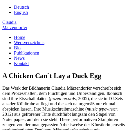
Deutsch
English
Claudia
Märzendorfer
Home
Werkverzeichnis
Bio
Publikationen
News
Kontakt
A Chicken Can`t Lay a Duck Egg
Das Werk der Bildhauerin Claudia Märzendorfer verschreibt sich
dem Prozesshaften, dem Flüchtigen und Unbeständigen. Ikonisch
sind ihre Eisschallplatten (
frozen records
, 2005), die sie in DJ-Sets
aus der Kühltruhe auflegt und die sich naturgemäß nur einmal
abspielen lassen. Ihre Musikschreibmaschine (
music typewriter
,
2012) aus gefrorener Tinte durchfärbt langsam den Stapel von
Notenpapier, auf dem sie steht. Diese performativen Skulpturen
zeugen von der unangepassten Arbeitsweise der Künstlerin jenseits
marktorientierten Denkens. Märzendorfer arbeitet mit