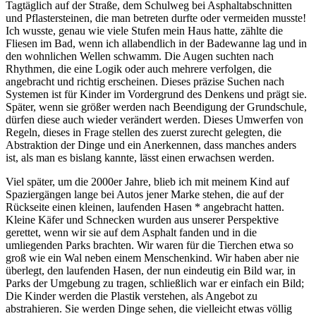
Tagtäglich auf der Straße, dem Schulweg bei Asphaltabschnitten
und Pflastersteinen, die man betreten durfte oder vermeiden musste!
Ich wusste, genau wie viele Stufen mein Haus hatte, zählte die
Fliesen im Bad, wenn ich allabendlich in der Badewanne lag und in
den wohnlichen Wellen schwamm. Die Augen suchten nach
Rhythmen, die eine Logik oder auch mehrere verfolgen, die
angebracht und richtig erscheinen. Dieses präzise Suchen nach
Systemen ist für Kinder im Vordergrund des Denkens und prägt sie.
Später, wenn sie größer werden nach Beendigung der Grundschule,
dürfen diese auch wieder verändert werden. Dieses Umwerfen von
Regeln, dieses in Frage stellen des zuerst zurecht gelegten, die
Abstraktion der Dinge und ein Anerkennen, dass manches anders
ist, als man es bislang kannte, lässt einen erwachsen werden.
Viel später, um die 2000er Jahre, blieb ich mit meinem Kind auf
Spaziergängen lange bei Autos jener Marke stehen, die auf der
Rückseite einen kleinen, laufenden Hasen * angebracht hatten.
Kleine Käfer und Schnecken wurden aus unserer Perspektive
gerettet, wenn wir sie auf dem Asphalt fanden und in die
umliegenden Parks brachten. Wir waren für die Tierchen etwa so
groß wie ein Wal neben einem Menschenkind. Wir haben aber nie
überlegt, den laufenden Hasen, der nun eindeutig ein Bild war, in
Parks der Umgebung zu tragen, schließlich war er einfach ein Bild;
Die Kinder werden die Plastik verstehen, als Angebot zu
abstrahieren. Sie werden Dinge sehen, die vielleicht etwas völlig