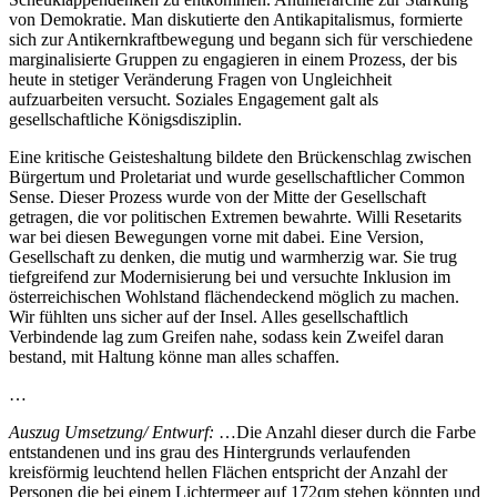
von Demokratie. Man diskutierte den Antikapitalismus, formierte
sich zur Antikernkraftbewegung und begann sich für verschiedene
marginalisierte Gruppen zu engagieren in einem Prozess, der bis
heute in stetiger Veränderung Fragen von Ungleichheit
aufzuarbeiten versucht. Soziales Engagement galt als
gesellschaftliche Königsdisziplin.
Eine kritische Geisteshaltung bildete den Brückenschlag zwischen
Bürgertum und Proletariat und wurde gesellschaftlicher Common
Sense. Dieser Prozess wurde von der Mitte der Gesellschaft
getragen, die vor politischen Extremen bewahrte. Willi Resetarits
war bei diesen Bewegungen vorne mit dabei. Eine Version,
Gesellschaft zu denken, die mutig und warmherzig war. Sie trug
tiefgreifend zur Modernisierung bei und versuchte Inklusion im
österreichischen Wohlstand flächendeckend möglich zu machen.
Wir fühlten uns sicher auf der Insel. Alles gesellschaftlich
Verbindende lag zum Greifen nahe, sodass kein Zweifel daran
bestand, mit Haltung könne man alles schaffen.
…
Auszug Umsetzung/ Entwurf:
…Die Anzahl dieser durch die Farbe
entstandenen und ins grau des Hintergrunds verlaufenden
kreisförmig leuchtend hellen Flächen entspricht der Anzahl der
Personen die bei einem Lichtermeer auf 172qm stehen könnten und