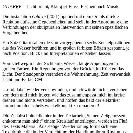
GITARRE
– Licht bricht, Klang ist Fluss. Fischen nach Musik.
​Die Installation
Gitarre
(2021) operiert mit dem Ort als direkte
Reaktion auf seine Gegebenheiten und stellt in der Anordnung eine
Verbindungen der skulpturalen Intervention mit seinen spezifischen
Vorgaben her.
Ein Satz Gitarresaiten die von vorgegebenen sechs Sockelpositionen
aus das Wasser berühren und in großen farbigen Bögen gespannt, je
nach Position, Blick und Interpretationen entstehen lassen:
Vom Gehweg mit der Sicht aufs Wasser, lange Angelbögen in
grellen Farben. Ein Regenbogen von der Brücke, im Rücken das
Licht. Der Standpunkt verändert die Wahrnehmung. Zeit verwandelt
Licht und Farbe. CM
…und dabei wieder verschwinden, und ich würde nichts verstehen
von dem und mich fragen wie das zusammenpasst mich im kreise
drehen und nichts verstehen. und hoffen das bald der elektriker
kommt um den scheiß wackelkontakt zu reparieren!
Die Zeitabschnitte die hier in der Textarbeit „Seinen Zeitgenossen
entkommt man nicht“ einem Kreislauf unterliegen, werden im Fluß
des Texts Material. Aus stetiger Wiederholung formt sich eine
Textabfolge die in der Verdichtung der Handlung ihren Rhythmus