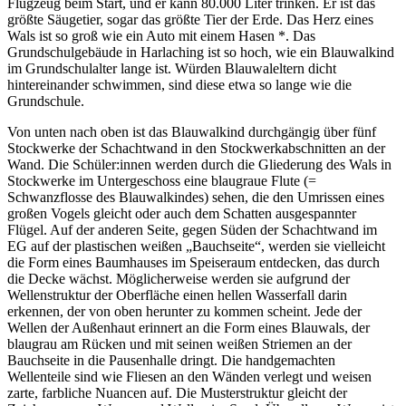
Flugzeug beim Start, und er kann 80.000 Liter trinken. Er ist das
größte Säugetier, sogar das größte Tier der Erde. Das Herz eines
Wals ist so groß wie ein Auto mit einem Hasen *. Das
Grundschulgebäude in Harlaching ist so hoch, wie ein Blauwalkind
im Grundschulalter lange ist. Würden Blauwaleltern dicht
hintereinander schwimmen, sind diese etwa so lange wie die
Grundschule.
Von unten nach oben ist das Blauwalkind durchgängig über fünf
Stockwerke der Schachtwand in den Stockwerkabschnitten an der
Wand. Die Schüler:innen werden durch die Gliederung des Wals in
Stockwerke im Untergeschoss eine blaugraue Flute (=
Schwanzflosse des Blauwalkindes) sehen, die den Umrissen eines
großen Vogels gleicht oder auch dem Schatten ausgespannter
Flügel. Auf der anderen Seite, gegen Süden der Schachtwand im
EG auf der plastischen weißen „Bauchseite“, werden sie vielleicht
die Form eines Baumhauses im Speiseraum entdecken, das durch
die Decke wächst. Möglicherweise werden sie aufgrund der
Wellenstruktur der Oberfläche einen hellen Wasserfall darin
erkennen, der von oben herunter zu kommen scheint. Jede der
Wellen der Außenhaut erinnert an die Form eines Blauwals, der
blaugrau am Rücken und mit seinen weißen Striemen an der
Bauchseite in die Pausenhalle dringt. Die handgemachten
Wellenteile sind wie Fliesen an den Wänden verlegt und weisen
zarte, farbliche Nuancen auf. Die Musterstruktur gleicht der