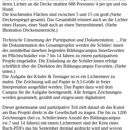
deren Lichter an die Decke strahlen 688 Personen/ 4 per qm und ein
Hund.
Die leuchtenden Flächen sind zwischen 5 und 15 cm groß (Siehe
Deckenspiegel gesamt). Das Gesamtbild erinnert auch an die Lichter
eines Hauses, einer Stadt auch an einen Sternenhimmel. (Siehe
Illustration Deckenuntersicht.)
Technische Umsetzung der Partzipation und Dokumentation.
…Für
die Dokumentation des Gesamtprojekts werden die Schüler: innen
des unmittelbar daneben liegenden Bildungscampus Innerfavoriten
im Pflichtschulalter von 7 bis 14 Jahren zu einem partizipativen
Projekt eingeladen. Die Einladung an die Schüler:innen erfolgt
schriftlich über die Direktion des Bildungscampus Favoriten. (Siehe
unten.)
Die Aufgabe der Kinder & Teenager ist es ein Lichtermeer zu
malen. Die Zeichnung soll auf Papier in A3-Größe in freier
Interpretation ausgeführt werden. Das Papier dazu wird dem
Campus für die Aufgabe bereitgestellt. Alle fertigen Zeichnungen
werden gesammelt, gezählt und eingescannt/ digitalisiert.
Dieser gemeinsame und partizipative Teil zielt darauf ab das Kunst
am Bau Projekt direkt in die Gesellschaft zu tragen. Die bis zu 1200
Zeichnungen (bei ca. Schüler:innen Anzahl des Bildungscampus
zw.7 und 14 Jahren) mit einem Lichtermeer sind der Kern eines
Buch-PDFs das bis September dreimal gedruckt wird und wovon