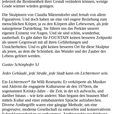
jederzeit die Bestimmtheit ihrer Gestalt verändern können, wenige
Grade wärmer würden genügen.
Die Skulpturen von Claudia Märzendorfer sind fernab von allem
Figurativen. Und doch haben sie eine viel engere Beziehung zum
menschlichen Körper, ja zu den Körpern aller Lebewesen, als jede
naturgetreue Darstellung. Sie führen uns das Prekäre unserer
eigenen Existenz vor Augen. Und sie sind schön, wunderbar,
zauberhaft. Es gibt daher für
FOUNTAIN
keinen besseren Zeitpunkt
als unsere Gegenwart mit all ihren Gefährdungen und
Unsicherheiten. Und es gibt keinen besseren Ort für diese Skulptur
als jenen, an dem die Schönheit, das Wunder und der Zauber des
Lebens gefeiert werden.
Gustav Schörghofer SJ
Jedes Gebäude, jede Straße, jede Stadt kann ein Lichtermeer sein.
Ein
Lichtermeer
* für Willi Resetarits: Er verkörperte als Musiker
und Aktivist die engagierte Kulturszene ab den 1970ern, die
sogenannten Kreisky-Jahre – die Zeit, in der ich aufwuchs, und
darüber hinaus – wie kein anderer. Man begann den braunen Mief
mittels Kultur und einer enttabuisierten Sprache aufzubrechen.
Diverse Antibegriffe waren eine gängige Methode, um eine
progressive, moderne Gesellschaft zu entwerfen und konservativem
Scheuklappendenken zu entkommen. Antihierarchie zur Stärkung