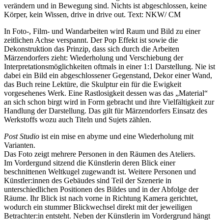
verändern und in Bewegung sind. Nichts ist abgeschlossen, keine
Körper, kein Wissen, drive in drive out. Text: NKW/ CM
In Foto-, Film- und Wandarbeiten wird Raum und Bild zu einer
zeitlichen Achse verspannt. Der Pop Effekt ist sowie die
Dekonstruktion das Prinzip, dass sich durch die Arbeiten
Märzendorfers zieht: Wiederholung und Verschiebung der
Interpretationsmöglichkeiten oftmals in einer 1:1 Darstellung. Nie ist
dabei ein Bild ein abgeschlossener Gegenstand, Dekor einer Wand,
das Buch reine Lektüre, die Skulptur ein für die Ewigkeit
vorgesehenes Werk. Eine Rastlosigkeit dessen was das „Material“
an sich schon birgt wird in Form gebracht und ihre Vielfältigkeit zur
Handlung der Darstellung. Das gilt für Märzendorfers Einsatz des
Werkstoffs wozu auch Titeln und Sujets zählen.
Post Studio
ist ein mise en abyme und eine Wiederholung mit
Varianten.
Das Foto zeigt mehrere Personen in den Räumen des Ateliers.
Im Vordergund sitzend die Künstlerin deren Blick einer
beschnittenen Weltkugel zugewandt ist. Weitere Personen und
Künstler:innen des Gebäudes sind Teil der Szenerie in
unterschiedlichen Positionen des Bildes und in der Abfolge der
Räume. Ihr Blick ist nach vorne in Richtung Kamera gerichtet,
wodurch ein stummer Blickwechsel direkt mit der jeweiligen
Betrachter:in entsteht. Neben der Künstlerin im Vordergrund hängt