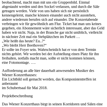
beobachtend, macht man mit uns ein Gruppenbild. Einmal
abgestaubt werden und den Sockel verlassen, und durch die Säle
getragen werden. Viele von uns haben sich nie persönlich
kennengelernt, manche können einander auch nicht ausstehen,
andere wiederum berufen sich auf einander. Die Konzertabende
verbringen wir für gewöhnlich am Flur. Ticket hat man uns keines
gegeben, ein Abonnement wäre sicherlich interessant, aber das Geld
haben wir nicht. Naja, in der Branche gar nicht unüblich, vielleicht
in nächster Zeit mal ein Stehplätzchen im Parkett …
„Wie heißt das heute? Eu..?“
„Wo bleibt Herr Beethoven?“
Er sollte im Foyer sein. Wahrscheinlich hat er von dem Termin
nichts gehört. Wir werden bei der Aufstellung einen Platz für ihn
freihalten, notfalls macht man, sollte er nicht kommen können,
eine Fotomontage. ….
Aufforderung an alle hier dauerhaft anwesenden Musiker des
Wiener Konzerthauses:
Ein Lichtbild soll gemacht werden, das Komponistentreffen ist
anberaumt
im Schubertsaal für Mai 2018.
Projektbeschreibung
Das Wiener Konzerthaus birgt in seinen Korridoren und Sälen eine