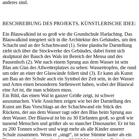
anderes sind.
BESCHREIBUNG DES PROJEKTS, KÜNSTLERISCHE IDEE:
Ein Blauwalkind ist so groß wie die Grundschule Harlaching. Das
Blauwalkind integriert sich in die Architektur des Gebäudes, um den
Schacht und an der Schachtwand (1). Seine plastische Darstellung
zieht sich über die Stockwerke des Gebäudes, dabei formt sich
skulptural der Bauch des Wals im Bereich der Mensa und des
Pausenhofs (2). Wie nach einem Sprung aus dem Wasser ist sein
Blas am Glas des Allwetterplatzes zu sehen: Wassertropfen, die rund
um oder an einer der Glaswände foliert sind (3). Er kann als Kunst
am Bau an der Schule auch ein Symbol der Zeit sein, in der Wasser
und Arten einen besonderen Stellenwert haben, wobei der Blauwal
eine Art ist, die man schützen muss.
Ein Bild, das einen Wal in ganzer Größe zeigt, ist schwer
auszumachen. Viele Ansichten zeigen wie bei der Darstellung des
Kunst am Bau Vorschlags an der Schachtwand ein Stück des
Rückens, der aus dem Wasser ragt oder den Blas beim Sprung aus
dem Wasser. Der Blauwal ist bis zu 30 Elefanten groß, so groß wie
tausend Menschen und größer als so mancher Dinosaurier. Er ist bis
zu 200 Tonnen schwer und wiegt mehr als alle Kinder unserer
Schule zusammen. Wenn er „singt“, ist seine Stimme lauter als ein