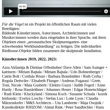
Für die Vögel
ist ein Projekt im öffentlichen Raum mit vielen
Beteiligten:
Bildende Künstler:innen, Autor:innen, Architekt:innnen und
Musiker:innnen werden dazu eingeladen in ihrer Sprache, mit ihren
Objekten einen „aeronautischen Skulpturengarten- eine
schwebenden Werkbundsiedlung“ zu fertigen. Die individuellen
Birdhouse-Objekte bilden zusammen die skulpturale Installation.
Künstler:innen 2019, 2022, 2023:
Azra Akšamija & Dietmar Offenhuber/ Dave Allen / Sam Auinger +
katrinem / Miriam Bajtala / Miriam Bajtala / Udo Bohnenberger /
Catrin Bolt / Cordula Bösze / Barbara Brandstätter / Ruth Cerha /
Regula Dettwiler / Elisabeth Flunger / Andreas Fogarasi / Grete,
Toni, Nicole / Maia Gusberti / Elektro Guzzi / Judith Fegerl / Anne
Hardy / Rosa Hausleithner / Johannes Heuer / Edgar Honetschläger
/ Rudi Klein / Kluckyland / Simona Koch / Susanne Schuda / kozek
hörlonski / Evelyn Loschy / Stefan Lux / Lotte Lyon / Claudia
Märzendorfer / M&S Architects – Uta Lambrette / Maja Osojnik /
Kunstkollektiv RHIZOM / Almut Rink / Peter Sandbichler / Hans