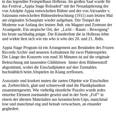
in das legendäre Festspielhaus Hellerau. Im großen Saal wurde für
das Festival „Appia Stage Reloaded“ mit der Neuadaptierung der
von Adolphe Appia entwickelten Bühne und der von Alexander v.
Salzmann entwickelten Bühnenbeleuchtung (1911) zum letzten Mal
am originalen Schauplatz wieder aufgebaut. Der Tempel der
Moderne war Anfang des letzten Jhdt. ein Magnet und Zentrum der
Avantgarde. Ein utopische Ort, der „Licht – Raum – Bewegung“
bis heute nachhaltig prägte. Die Künstlerliste die in Hellerau lebte
und wirkte liest sich wie ein
who is who
des 20. und 21. Jhdts.
Appia Stage Program ist ein Arrangement aus Beständen des Frozen
Records Archiv und neueren Aufnahmen für zwei Plattenspieler.
Die Länge des Konzerts von rund 30 Minuten ist auf die originale
Beleuchtung mit tausenden Glühbirnen hinter dem Bühnenstoff
abgestimmt, wobei die Eisschallplatten auf den Turntables
buchstäblich beim Abspielen im Klang zerflossen.
Assoziativ und konkret muten die zarten Objekte wie Eisschollen
an. Zerbrechlich, glatt und schneeweiß sind die Plastikplastiken
zusammengesetzt. Wie vielteilig räumliche Puzzles wurde jedes
einzelne Element zueinander gesetzt und in der Serie „FoF“ in
einem der ältesten Materialien aus keramischem Gips, manchmal
lose und manchmal eng und beinah verwachsen, an einander
gegliedert.