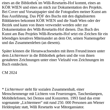
eines an die Bibliothek im Willi-Resetarits-Hof kommt, eines an
KÖR WIEN und eines an mich zur Dokumentation des Projekts.
Bei Cover und Vorsatzpapier sind die Fotografien meiner Kunst am
Bau Ausführung. Das PDF des Buchs mit den digitalisierten
Bilddateien bekommt KÖR WIEN und die Stadt Wien oder der
Bezirk und kann von ihnen verwendet werden oder zur
Dokumentation des Willi-Resetarits-Hof dienen. Das Buch des
Kunst am Bau Projekts Willi-Resetarits-Hof setzt ein Zeichen für ein
lebendiges kreatives Miteinander an dem Ort, seinen Namensgeber
und das Zusammenleben (an diesem).
Später können die Heranwachsenden mit ihren Freund:innen unter
dem
Lichtermeer
in die Bibliothek gehen und die von ihnen
gestalteten Zeichnungen unter einer Vielzahl von Zeichnungen im
Buch entdecken.
CM 2024
*
Lichtermeer
steht für sozialen Zusammenhalt, einer
Menschenmenge mit Lichtern von Feuerzeugen, Taschenlampen,
Mobiltelefonen, bei Demos und Konzerten. 1993 fand das erste
sogenannte „Lichtermeer“ mit rund 250. 000 Personen am Wiener
Heldenplatz statt, Willi Resetarits war Mitorgansiator.