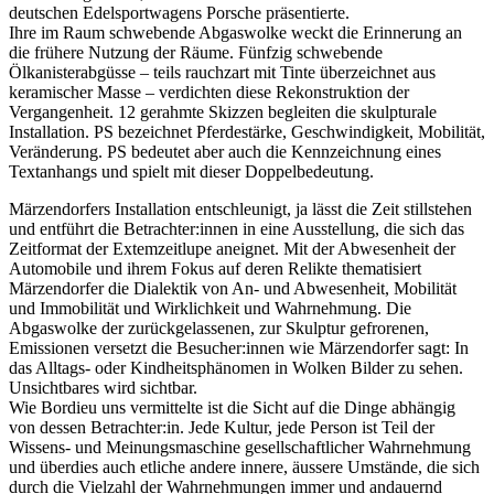
deutschen Edelsportwagens Porsche präsentierte.
Ihre im Raum schwebende Abgaswolke weckt die Erinnerung an
die frühere Nutzung der Räume. Fünfzig schwebende
Ölkanisterabgüsse – teils rauchzart mit Tinte überzeichnet aus
keramischer Masse – verdichten diese Rekonstruktion der
Vergangenheit. 12 gerahmte Skizzen begleiten die skulpturale
Installation. PS bezeichnet Pferdestärke, Geschwindigkeit, Mobilität,
Veränderung. PS bedeutet aber auch die Kennzeichnung eines
Textanhangs und spielt mit dieser Doppelbedeutung.
Märzendorfers Installation entschleunigt, ja lässt die Zeit stillstehen
und entführt die Betrachter:innen in eine Ausstellung, die sich das
Zeitformat der Extemzeitlupe aneignet. Mit der Abwesenheit der
Automobile und ihrem Fokus auf deren Relikte thematisiert
Märzendorfer die Dialektik von An- und Abwesenheit, Mobilität
und Immobilität und Wirklichkeit und Wahrnehmung. Die
Abgaswolke der zurückgelassenen, zur Skulptur gefrorenen,
Emissionen versetzt die Besucher:innen wie Märzendorfer sagt: In
das Alltags- oder Kindheitsphänomen in Wolken Bilder zu sehen.
Unsichtbares wird sichtbar.
Wie Bordieu uns vermittelte ist die Sicht auf die Dinge abhängig
von dessen Betrachter:in. Jede Kultur, jede Person ist Teil der
Wissens- und Meinungsmaschine gesellschaftlicher Wahrnehmung
und überdies auch etliche andere innere, äussere Umstände, die sich
durch die Vielzahl der Wahrnehmungen immer und andauernd