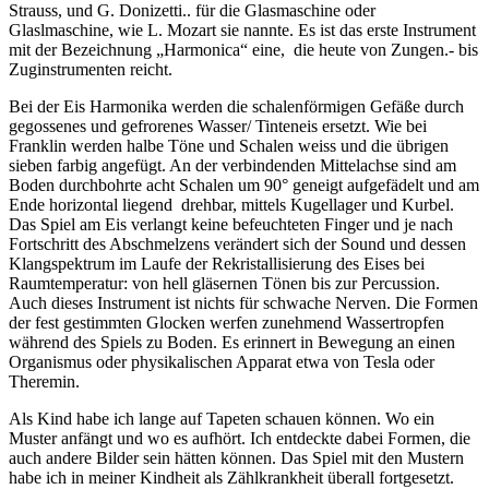
Strauss, und G. Donizetti.. für die Glasmaschine oder
Glaslmaschine, wie L. Mozart sie nannte. Es ist das erste Instrument
mit der Bezeichnung „Harmonica“ eine, die heute von Zungen.- bis
Zuginstrumenten reicht.
Bei der Eis Harmonika werden die schalenförmigen Gefäße durch
gegossenes und gefrorenes Wasser/ Tinteneis ersetzt. Wie bei
Franklin werden halbe Töne und Schalen weiss und die übrigen
sieben farbig angefügt. An der verbindenden Mittelachse sind am
Boden durchbohrte acht Schalen um 90° geneigt aufgefädelt und am
Ende horizontal liegend drehbar, mittels Kugellager und Kurbel.
Das Spiel am Eis verlangt keine befeuchteten Finger und je nach
Fortschritt des Abschmelzens verändert sich der Sound und dessen
Klangspektrum im Laufe der Rekristallisierung des Eises bei
Raumtemperatur: von hell gläsernen Tönen bis zur Percussion.
Auch dieses Instrument ist nichts für schwache Nerven. Die Formen
der fest gestimmten Glocken werfen zunehmend Wassertropfen
während des Spiels zu Boden. Es erinnert in Bewegung an einen
Organismus oder physikalischen Apparat etwa von Tesla oder
Theremin.
Als Kind habe ich lange auf Tapeten schauen können. Wo ein
Muster anfängt und wo es aufhört. Ich entdeckte dabei Formen, die
auch andere Bilder sein hätten können. Das Spiel mit den Mustern
habe ich in meiner Kindheit als Zählkrankheit überall fortgesetzt.