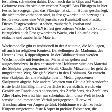
festhalten, schwinden dahin. Doch auch das in Gips und Wachs
Geformte entzieht sich dem raschen Zugriff. Aus Flüssigem ist hier
Festes hervorgegangen, das Flüssige hat sich in Hüllen geschmiegt,
die nicht mehr vorhanden sind, ist fest geworden und bezeugt als
fest Gewordenes eine Welt jenseits von Kunststoff und Plastik.
Dieses Festgewordene ist schön, zauberhaft, kostbar und
zerbrechlich.
FOUNTAIN
ist fest gewordenes Wachs, die Skulptur
ist zugleich auch Fest gewordenes Wachs, ein Lob auf dieses
einfache und zauberhafte Material.
Wachsmodelle gibt es traditionell in der Anatomie, die Moulagen,
oft auch im religiösen Kontext, Darstellungen der Madonna, des
Herzens Jesu, Krippenfiguren. In der Bildhauerkunst werden
Wachsmodelle mit feuerfestem Material umgeben und
ausgeschmolzen. In den entstandenen Hohlraum wird das Material
der Skulptur gegossen, meist Metall. Claudia Märzendorfer geht den
umgekehrten Weg. Sie gießt Wachs in den Hohlraum. So entsteht
eine Skulptur, der alle Festigkeit der in Metall gegossenen
Skulpturen abgeht. Wie andere Arbeiten von Claudia Märzendorfer
ist sie leicht hinfällig. Ihre Oberfläche ist verletzlich, weich, ein
Gebilde am Rande des Andersseins, des Zerfließens, des Zerfallens.
Alles Harte, Feste ist hier nur scheinbar, denn diese Welt ist hoch
sensibel und immer dem Verfall preisgegeben. Hier wird
Transformation vor Augen geführt, Hohlräume werden zu festen
Körpern umgeformt, feste Körper in prekäre Existenzen, die