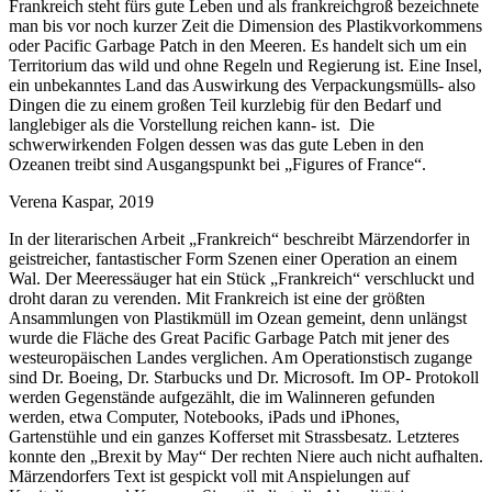
Frankreich steht fürs gute Leben und als frankreichgroß bezeichnete
man bis vor noch kurzer Zeit die Dimension des Plastikvorkommens
oder Pacific Garbage Patch in den Meeren. Es handelt sich um ein
Territorium das wild und ohne Regeln und Regierung ist. Eine Insel,
ein unbekanntes Land das Auswirkung des Verpackungsmülls- also
Dingen die zu einem großen Teil kurzlebig für den Bedarf und
langlebiger als die Vorstellung reichen kann- ist. Die
schwerwirkenden Folgen dessen was das gute Leben in den
Ozeanen treibt sind Ausgangspunkt bei „Figures of France“.
Verena Kaspar, 2019
In der literarischen Arbeit „Frankreich“ beschreibt Märzendorfer in
geistreicher, fantastischer Form Szenen einer Operation an einem
Wal. Der Meeressäuger hat ein Stück „Frankreich“ verschluckt und
droht daran zu verenden. Mit Frankreich ist eine der größten
Ansammlungen von Plastikmüll im Ozean gemeint, denn unlängst
wurde die Fläche des Great Pacific Garbage Patch mit jener des
westeuropäischen Landes verglichen. Am Operationstisch zugange
sind Dr. Boeing, Dr. Starbucks und Dr. Microsoft. Im OP- Protokoll
werden Gegenstände aufgezählt, die im Walinneren gefunden
werden, etwa Computer, Notebooks, iPads und iPhones,
Gartenstühle und ein ganzes Kofferset mit Strassbesatz. Letzteres
konnte den „Brexit by May“ Der rechten Niere auch nicht aufhalten.
Märzendorfers Text ist gespickt voll mit Anspielungen auf