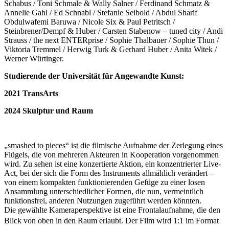
Schabus / Toni Schmale & Wally Salner / Ferdinand Schmatz &
Annelie Gahl / Ed Schnabl / Stefanie Seibold / Abdul Sharif
Obdulwafemi Baruwa / Nicole Six & Paul Petritsch /
Steinbrener/Dempf & Huber / Carsten Stabenow – tuned city / Andi
Strauss / the next ENTERprise / Sophie Thalbauer / Sophie Thun /
Viktoria Tremmel / Herwig Turk & Gerhard Huber / Anita Witek /
Werner Würtinger.
Studierende der Universität für Angewandte Kunst:
2021
TransArts
2024
Skulptur und Raum
„smashed to pieces“ ist die filmische Aufnahme der Zerlegung eines
Flügels, die von mehreren Akteuren in Kooperation vorgenommen
wird. Zu sehen ist eine konzertierte Aktion, ein konzentrierter Live-
Act, bei der sich die Form des Instruments allmählich verändert –
von einem kompakten funktionierenden Gefüge zu einer losen
Ansammlung unterschiedlicher Formen, die nun, vermeintlich
funktionsfrei, anderen Nutzungen zugeführt werden könnten.
Die gewählte Kameraperspektive ist eine Frontalaufnahme, die den
Blick von oben in den Raum erlaubt. Der Film wird
1:1
im Format