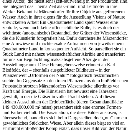
eines Autos), die meist sehr (zeit-)aufwendig in der Produktion sind.
Sie integriert das Thema Zeit als Grund- und Leitmotiv in ihre
Werke. Bekannt ist Märzendorfer für ihre Objekte aus gefrorenem
Wasser. Auch in ihrer eigens für die Ausstellung Visions of Nature
entwickelten Arbeit Ein Quadratmeter Land spielt Wasser eine
zentrale, wenn auch keine offensichtliche Rolle, ist es doch der
wichtigste (anorganische) Bestandteil der Gräser der Wiesenstücke,
die die Künstlerin fotografiert hat. Dafür durchstreifte Märzendorfer
eine Almwiese und machte exakte Aufnahmen von jeweils einem
Quadratmeter Land in konsequenter Aufsicht. So parzelliert sie ein
Stück Land mit nahezu wissenschaftlicher Akribie und transferiert
für uns zur Begutachtung maßstabsgetreue Abzüge in den
Ausstellungsraum. Diese Herangehensweise erinnert an Karl
Bloßfeldt, der – ebenfalls ausgebildeter Bildhauer – in der
Pflanzenwelt „Urformen der Natur“ fotografisch festzumachen
suchte. Im Gegensatz zu den toten Pflanzen aus dem bloßfeldtschen
Fotostudio strotzen Märzendorfers Wiesenstücke allerdings vor
Kraft und Energie. Die Künstlerin hat bewusst eine Jahreszeit
gewählt, in der die Gräser in voller Pracht stehen. Auf diesen
kleinen Ausschnitten der Erdoberfläche (deren Gesamtlandfläche
149.430.000.000 m² misst) präsentiert sich eine enorme Formen-
und Farbenvielfalt. Die Faszination, die diese Bilder auslösen, ist
überraschend, handelt es sich beim Dargestellten doch„nur“ um ein
gewöhnliches Stückchen Wiese. Aber allein dieses birgt so viel an
Ehrfurcht einflößender Komplexität, dass unser Bild von der Natur