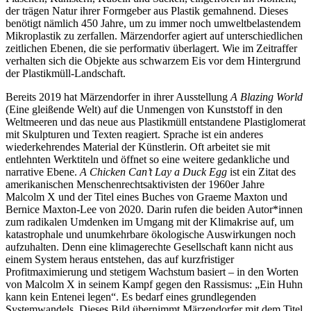
der trägen Natur ihrer Formgeber aus Plastik gemahnend. Dieses
benötigt nämlich 450 Jahre, um zu immer noch umweltbelastendem
Mikroplastik zu zerfallen. Märzendorfer agiert auf unterschiedlichen
zeitlichen Ebenen, die sie performativ überlagert. Wie im Zeitraffer
verhalten sich die Objekte aus schwarzem Eis vor dem Hintergrund
der Plastikmüll-Landschaft.
Bereits 2019 hat Märzendorfer in ihrer Ausstellung
A Blazing World
(Eine gleißende Welt) auf die Unmengen von Kunststoff in den
Weltmeeren und das neue aus Plastikmüll entstandene Plastiglomerat
mit Skulpturen und Texten reagiert. Sprache ist ein anderes
wiederkehrendes Material der Künstlerin. Oft arbeitet sie mit
entlehnten Werktiteln und öffnet so eine weitere gedankliche und
narrative Ebene.
A Chicken Can’t Lay a Duck Egg
ist ein Zitat des
amerikanischen Menschenrechtsaktivisten der 1960er Jahre
Malcolm X und der Titel eines Buches von Graeme Maxton und
Bernice Maxton-Lee von 2020. Darin rufen die beiden Autor*innen
zum radikalen Umdenken im Umgang mit der Klimakrise auf, um
katastrophale und unumkehrbare ökologische Auswirkungen noch
aufzuhalten. Denn eine klimagerechte Gesellschaft kann nicht aus
einem System heraus entstehen, das auf kurzfristiger
Profitmaximierung und stetigem Wachstum basiert – in den Worten
von Malcolm X in seinem Kampf gegen den Rassismus: „Ein Huhn
kann kein Entenei legen“. Es bedarf eines grundlegenden
Systemwandels. Dieses Bild übernimmt Märzendorfer mit dem Titel