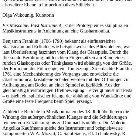
als weitere Ebene in ihr performatives Stillleben.
Olga Wukounig, Kuratorin
Eis Maschine. Fast Instrument,
ist der Prototyp eines skulpturalen
Musikinstruments in Anlehnung an eine Glasharmonika.
Benjamin Franklin (1706-1790) bekannt als einflussreicher
Staatsmann und Erfinder, wie beispielsweise des Blitzableiters, war
laut Überlieferung fasziniert vom Klang des Glasspiels. Durch die
fliessende Berührung mit feuchten Fingerspitzen am Rand eines
runden Glaskörpers oder Trinkglases wird abhängig von der Größe,
der Form und der Füllmenge, ein Ton erzeugt. So erdachte Franklin
1761 eine Mechanisierung des Vorgangs und entwickelte die
Glasharmonica: kristallene Schalen werden mit den Öffnungen zur
Aufhängung am Boden an einer Spindel aufgefädelt. Aus der
gleichmäßig kreisförmigen Drehbewegung – erzeugt meist mit Pedal
– entsteht ein sphärischer Klang, der abhängig von Wandstärke und
Größe eine feste Frequenz beim Spiel erzeugt.
Zahlreiche Berichte in Musikjournalen des 18. Jhdt überliefern die
Wirkung des außergewöhnlichen Klanges und die Schilderungen
reichen von Entzückung bis zu Ohnmachtsanfällen. Die Malerin
Angelika Kauffmann spielte das Instrument und beispielsweise
komponierten W.A. Mozart, C. Saint Saëns, P.I. Tchaikovsky, R.