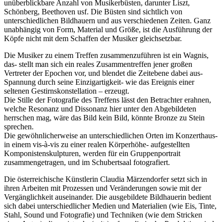
unüberblickbare Anzahl von Musikerbüsten, darunter Liszt,
Schönberg, Beethoven usf. Die Büsten sind sichtlich von
unterschiedlichen Bildhauern und aus verschiedenen Zeiten. Ganz
unabhängig von Form, Material und Größe, ist die Ausführung der
Köpfe nicht mit dem Schaffen der Musiker gleichsetzbar.
Die Musiker zu einem Treffen zusammenzuführen ist ein Wagnis,
das- stellt man sich ein reales Zusammentreffen jener großen
Vertreter der Epochen vor, und blendet die Zeitebene dabei aus-
Spannung durch seine Einzigartigkeit- wie das Ereignis einer
seltenen Gestirnskonstellation – erzeugt.
Die Stille der Fotografie des Treffens lässt den Betrachter erahnen,
welche Resonanz und Dissonanz hier unter den Abgebildeten
herrschen mag, wäre das Bild kein Bild, könnte Bronze zu Stein
sprechen.
Die gewöhnlicherweise an unterschiedlichen Orten im Konzerthaus-
in einem vis-à-vis zu einer realen Körperhöhe- aufgestellten
Komponistenskulpturen, werden für ein Gruppenportrait
zusammengetragen, und im Schubertsaal fotografiert.
Die österreichische Künstlerin Claudia Märzendorfer setzt sich in
ihren Arbeiten mit Prozessen und Veränderungen sowie mit der
Vergänglichkeit auseinander. Die ausgebildete Bildhauerin bedient
sich dabei unterschiedlicher Medien und Materialien (wie Eis, Tinte,
Stahl, Sound und Fotografie) und Techniken (wie dem Stricken