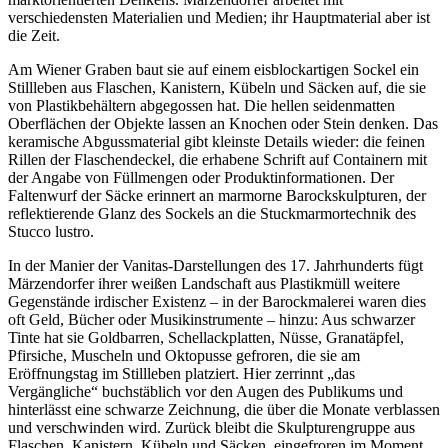
verschiedensten Materialien und Medien; ihr Hauptmaterial aber ist
die Zeit.
Am Wiener Graben baut sie auf einem eisblockartigen Sockel ein
Stillleben aus Flaschen, Kanistern, Kübeln und Säcken auf, die sie
von Plastikbehältern abgegossen hat. Die hellen seidenmatten
Oberflächen der Objekte lassen an Knochen oder Stein denken. Das
keramische Abgussmaterial gibt kleinste Details wieder: die feinen
Rillen der Flaschendeckel, die erhabene Schrift auf Containern mit
der Angabe von Füllmengen oder Produktinformationen. Der
Faltenwurf der Säcke erinnert an marmorne Barockskulpturen, der
reflektierende Glanz des Sockels an die Stuckmarmortechnik des
Stucco lustro.
In der Manier der Vanitas-Darstellungen des 17. Jahrhunderts fügt
Märzendorfer ihrer weißen Landschaft aus Plastikmüll weitere
Gegenstände irdischer Existenz – in der Barockmalerei waren dies
oft Geld, Bücher oder Musikinstrumente – hinzu: Aus schwarzer
Tinte hat sie Goldbarren, Schellackplatten, Nüsse, Granatäpfel,
Pfirsiche, Muscheln und Oktopusse gefroren, die sie am
Eröffnungstag im Stillleben platziert. Hier zerrinnt „das
Vergängliche“ buchstäblich vor den Augen des Publikums und
hinterlässt eine schwarze Zeichnung, die über die Monate verblassen
und verschwinden wird. Zurück bleibt die Skulpturengruppe aus
Flaschen, Kanistern, Kübeln und Säcken, eingefroren im Moment,