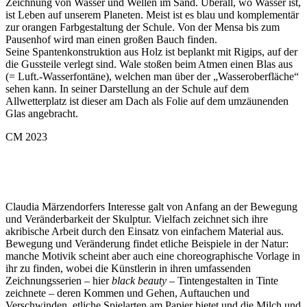
Zeichnung von Wasser und Wellen im Sand. Überall, wo Wasser ist,
ist Leben auf unserem Planeten. Meist ist es blau und komplementär
zur orangen Farbgestaltung der Schule. Von der Mensa bis zum
Pausenhof wird man einen großen Bauch finden.
Seine Spantenkonstruktion aus Holz ist beplankt mit Rigips, auf der
die Gussteile verlegt sind. Wale stoßen beim Atmen einen Blas aus
(= Luft.-Wasserfontäne), welchen man über der „Wasseroberfläche“
sehen kann. In seiner Darstellung an der Schule auf dem
Allwetterplatz ist dieser am Dach als Folie auf dem umzäunenden
Glas angebracht.
CM 2023
Claudia Märzendorfers Interesse galt von Anfang an der Bewegung
und Veränderbarkeit der Skulptur. Vielfach zeichnet sich ihre
akribische Arbeit durch den Einsatz von einfachem Material aus.
Bewegung und Veränderung findet etliche Beispiele in der Natur:
manche Motivik scheint aber auch eine choreographische Vorlage in
ihr zu finden, wobei die Künstlerin in ihren umfassenden
Zeichnungsserien – hier
black beauty
– Tintengestalten in Tinte
zeichnete – deren Kommen und Gehen, Auftauchen und
Verschwinden, etliche Spielarten am Papier bietet und die Milch und